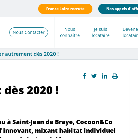
France Loire recrute
Nos appels d'off
Nous
Je suis
Devene
Nous Contacter
connaître
locataire
locatai
er autrement dès 2020 !
dès 2020 !
au à Saint-Jean de Braye, Cocoon&Co
if innovant, mixant habitat individuel