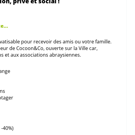
ion, privé et social !
e...
tisable pour recevoir des amis ou votre famille.
oeur de Cocoon&Co, ouverte sur la Ville car,
s et aux associations abraysiennes.
hange
ns
otager
 -40%)