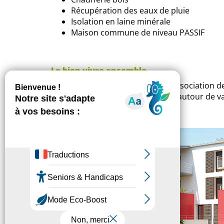
Récupération des eaux de pluie
Isolation en laine minérale
Maison commune de niveau PASSIF
Le bien vivre ensemble
Un projet pensé et conçu avec l'association de
construire ensemble leur habitat autour de 