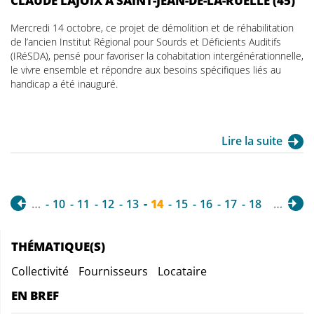
CLAUDE LAJOIX À SAINT-JEAN-DE-LA-RUELLE (45)
Mercredi 14 octobre, ce projet de démolition et de réhabilitation
de l’ancien Institut Régional pour Sourds et Déficients Auditifs
(IRéSDA), pensé pour favoriser la cohabitation intergénérationnelle,
le vivre ensemble et répondre aux besoins spécifiques liés au
handicap a été inauguré.
Lire la suite
…
10
11
12
13
14
15
16
17
18
…
THÉMATIQUE(S)
Collectivité
Fournisseurs
Locataire
EN BREF