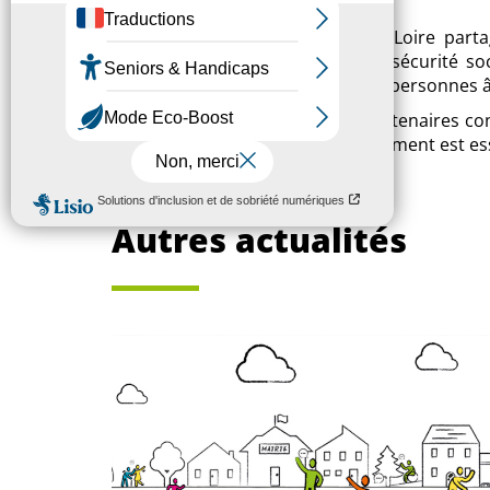
mieux-vivre.
APF France handicap et France Loire part
création de la 5è branche de la sécurité so
dépenses liées à l'autonomie des personnes 
Par leur association, les deux partenaires co
le Groupe Arcade-VYV, que le logement est esse
Autres actualités