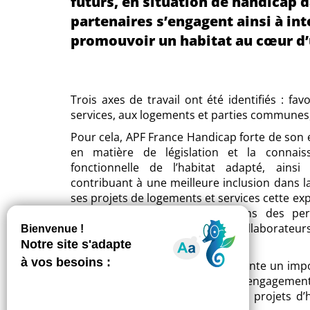
futurs, en situation de handicap d
partenaires s’engagent ainsi à int
promouvoir un habitat au cœur d’u
Trois axes de travail ont été identifiés : fa
services, aux logements et parties communes, 
Pour cela, APF France Handicap forte de son 
en matière de législation et la connais
fonctionnelle de l’habitat adapté, ains
contribuant à une meilleure inclusion dans la
ses projets de logements et services cette exp
pleinement adaptée aux besoins des pers
sensibilisera et formera ses collaborateur
handicap.
Cette démarche partagée représente un import
situation de handicap, formalise l’engageme
réussi et invite à développer des projets d’