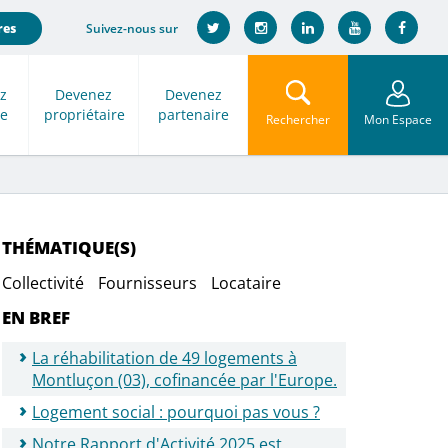
Suivez-nous sur
res
z
Devenez
Devenez
re
propriétaire
partenaire
Rechercher
Mon Espace
THÉMATIQUE(S)
Collectivité
Fournisseurs
Locataire
EN BREF
La réhabilitation de 49 logements à
Montluçon (03), cofinancée par l'Europe.
Logement social : pourquoi pas vous ?
Notre Rapport d'Activité 2025 est