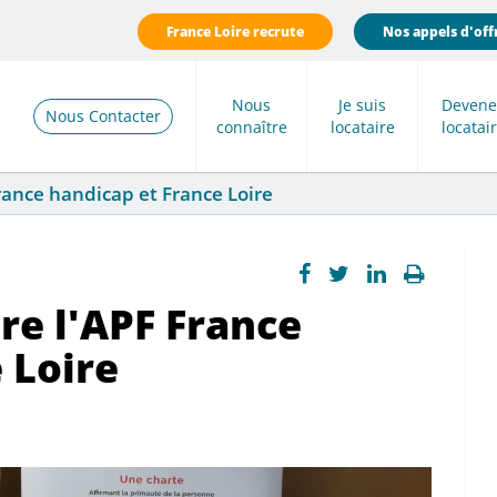
France Loire recrute
Nos appels d'off
Nous
Je suis
Devene
Nous Contacter
connaître
locataire
locatai
rance handicap et France Loire
re l'APF France
 Loire