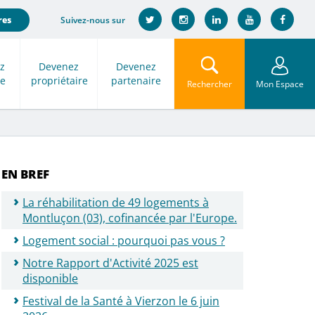
Suivez-nous sur
res
z
Devenez
Devenez
re
propriétaire
partenaire
Rechercher
Mon Espace
EN BREF
La réhabilitation de 49 logements à
Montluçon (03), cofinancée par l'Europe.
Logement social : pourquoi pas vous ?
Notre Rapport d'Activité 2025 est
disponible
Festival de la Santé à Vierzon le 6 juin