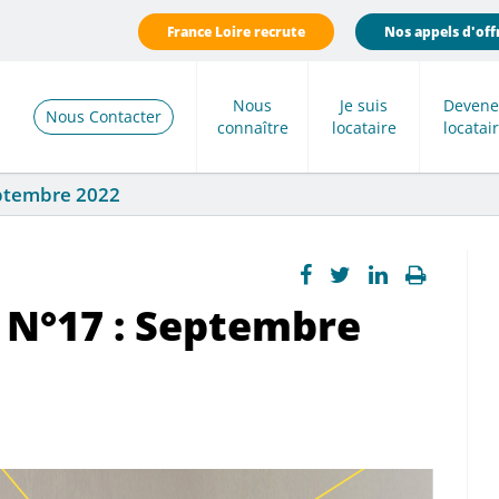
France Loire recrute
Nos appels d'off
Nous
Je suis
Devene
Nous Contacter
connaître
locataire
locatai
eptembre 2022
 N°17 : Septembre