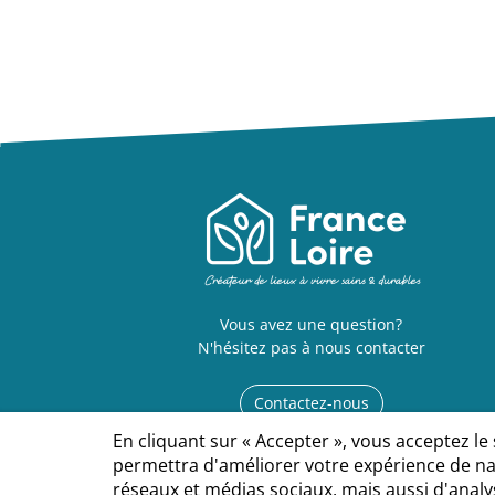
Vous avez une question?
N'hésitez pas à nous contacter
Contactez-nous
En cliquant sur « Accepter », vous acceptez le
permettra d'améliorer votre expérience de nav
réseaux et médias sociaux, mais aussi d'analys
Contact
Espace Presse
Mentions légales