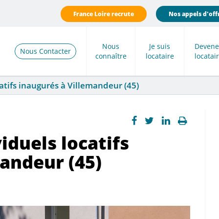
France Loire recrute
Nos appels d'off
Nous
Je suis
Devene
Nous Contacter
connaître
locataire
locatai
atifs inaugurés à Villemandeur (45)
iduels locatifs
andeur (45)