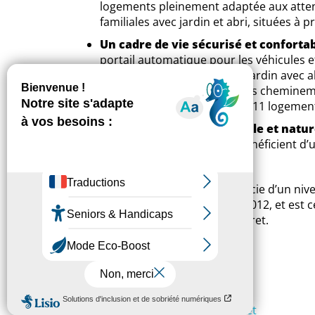
logements pleinement adaptée aux atten
familiales avec jardin et abri, situées à
Un cadre de vie sécurisé et conforta
portail automatique pour les véhicules e
logements bénéficient d’un jardin avec a
(dont 2 aux normes PMR). Les cheminemen
« cocon dans la ville » de ces 11 logemen
Une construction entre ville et natu
pavillonnaire du quartier, bénéficient 
L'opération, livrée fin 2018, bénéficie d’un 
la règlementation thermique RT 2012, et est c
sont principalement issues du Loiret.
NOS PARTENAIRES :
L'Etat
Le conseil départemental du Loiret