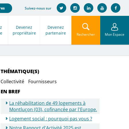
Suivez-nous sur
res
z
Devenez
Devenez
re
propriétaire
partenaire
Rechercher
Mon Espace
THÉMATIQUE(S)
Collectivité
Fournisseurs
EN BREF
La réhabilitation de 49 logements à
Montluçon (03), cofinancée par l'Europe.
Logement social : pourquoi pas vous ?
Notre Rapport d'Activité 2025 est