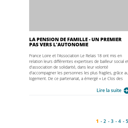
LA PENSION DE FAMILLE - UN PREMIER
PAS VERS L'AUTONOMIE
France Loire et l'Association Le Relais 18 ont mis en
relation leurs différentes expertises de bailleur social e
d'association de solidarité, dans leur volonté
d'accompagner les personnes les plus fragiles, grâce a
logement. De ce partenariat, a émergé « Le Clos des
Roses », une nouvelle pension de famille de 21
appartements, qui accueille aujourd’hui de nouvelles
Lire la suite
personnes, toutes ravies d'avoir un premier pas vers
l'autonomie.
1
2
3
4