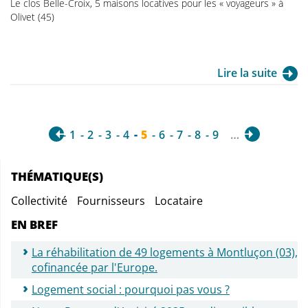
Le clos Belle-Croix, 5 maisons locatives pour les « voyageurs » à
Olivet (45)
Lire la suite
1
2
3
4
5
6
7
8
9
…
THÉMATIQUE(S)
Collectivité
Fournisseurs
Locataire
EN BREF
La réhabilitation de 49 logements à Montluçon (03),
cofinancée par l'Europe.
Logement social : pourquoi pas vous ?