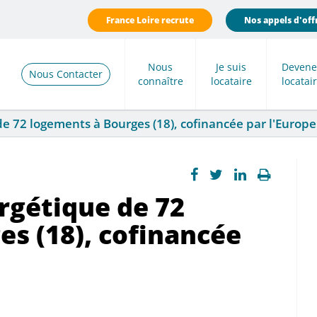
France Loire recrute
Nos appels d'off
Nous
Je suis
Devene
Nous Contacter
connaître
locataire
locatai
e 72 logements à Bourges (18), cofinancée par l'Europe
rgétique de 72
s (18), cofinancée