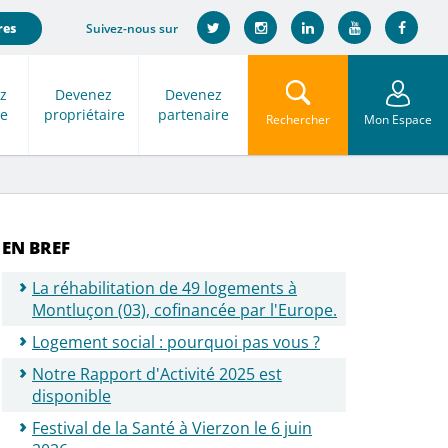
Suivez-nous sur
res
z
Devenez
Devenez
re
propriétaire
partenaire
Rechercher
Mon Espace
EN BREF
La réhabilitation de 49 logements à
Montluçon (03), cofinancée par l'Europe.
Logement social : pourquoi pas vous ?
Notre Rapport d'Activité 2025 est
disponible
Festival de la Santé à Vierzon le 6 juin