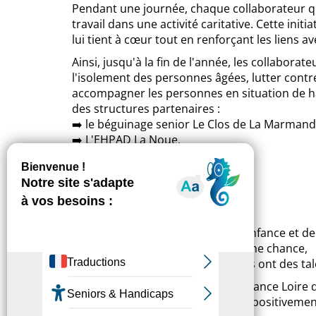
Pendant une journée, chaque collaborateur qu
travail dans une activité caritative. Cette ini
lui tient à cœur tout en renforçant les liens ave
Ainsi, jusqu'à la fin de l'année, les collabor
l'isolement des personnes âgées, lutter contr
accompagner les personnes en situation de han
des structures partenaires :
➡️ le béguinage senior Le Clos de La Marmand
➡️ L'EHPAD La Noue,
➡️ Les Restos du Coeur,
➡️ La Croix Rouge,
➡️ Les ateliers AMASCO,
➡️ Le Collectif des mamans,
➡️ Loiret Nature Environnement,
➡️ Le Centre départemental de l'enfance et de l
➡️ E2C Orléans Ecole de la deuxième chance,
➡️ NQT Association - Nos quartiers ont des tal
Une véritable opportunité pour France Loire de
humanistes et inclusives et d'agir positivement