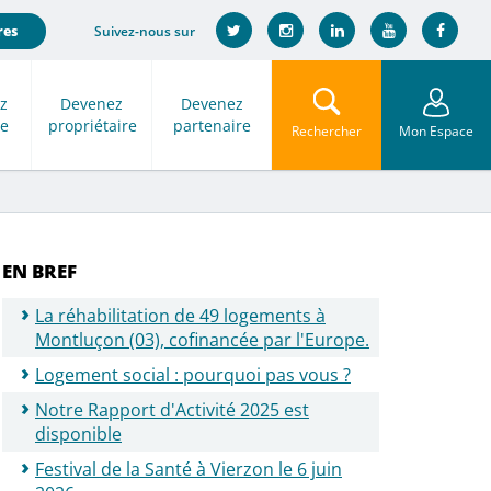
Suivez-nous sur
res
z
Devenez
Devenez
re
propriétaire
partenaire
Rechercher
Mon Espace
EN BREF
La réhabilitation de 49 logements à
Montluçon (03), cofinancée par l'Europe.
Logement social : pourquoi pas vous ?
Notre Rapport d'Activité 2025 est
disponible
Festival de la Santé à Vierzon le 6 juin