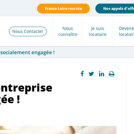
France Loire recrute
Nos appels d'off
Nous
Je suis
Devene
Nous Contacter
connaître
locataire
locatai
 socialement engagée !
entreprise
ée !