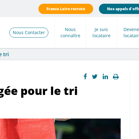
France Loire recrute
Nos appels d'off
Nous
Je suis
Devene
Nous Contacter
connaître
locataire
locatai
 tri
ée pour le tri