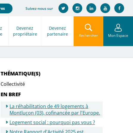
Suivez-nous sur
res
z
Devenez
Devenez
re
propriétaire
partenaire
Rechercher
Mon Espace
THÉMATIQUE(S)
Collectivité
EN BREF
La réhabilitation de 49 logements à
Montluçon (03), cofinancée par l'Europe.
Logement social : pourquoi pas vous ?
Notre Rapport d'Activité 2025 est