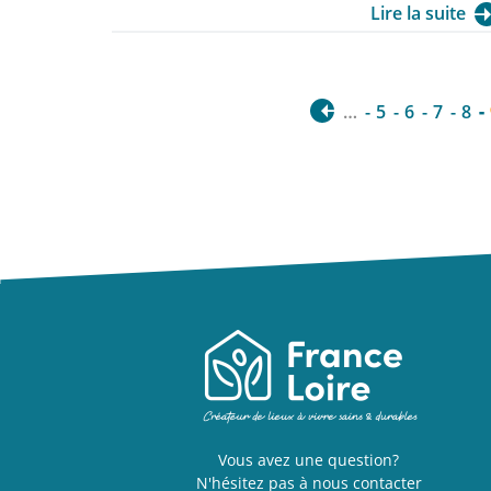
du quartier, la Ville de Vierzon a sollicité France Loire,
Lire la suite
sur la partie habitat, pour la construction d’un petit
immeuble collectif, à destination des jeunes actifs,
personnes seules, familles, seniors et personnes en
perte d’autonomie, avec pour objectif d’offrir une
…
5
6
7
8
expérience de vie saine et désirable en centre-ville à
ses habitants.
Vous avez une question?
N'hésitez pas à nous contacter