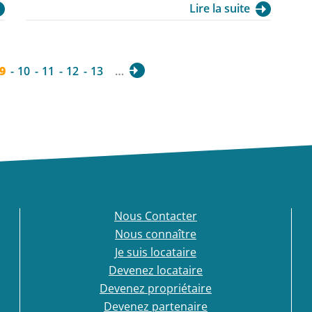
locative sociale répondra par ailleurs aux obligations de
Lire la suite
la loi SRU.
9
10
11
12
13
…
Nous Contacter
Nous connaître
Je suis locataire
Devenez locataire
Devenez propriétaire
Devenez partenaire