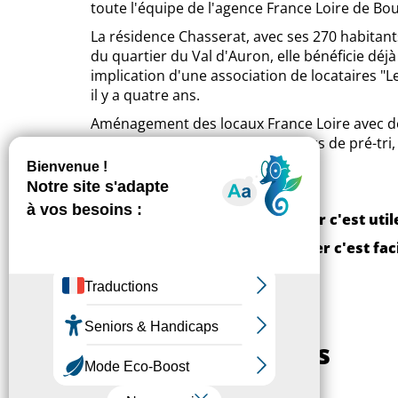
toute l'équipe de l'agence France Loire de Bo
La résidence Chasserat, avec ses 270 habitants
du quartier du Val d'Auron, elle bénéficie déj
implication d'une association de locataires "L
il y a quatre ans.
Aménagement des locaux France Loire avec de
pédagogiques, distribution de sacs de pré-tri
améliorer le bon geste de tri !
Trier c'est util
Trier c'est fac
Autres actualités