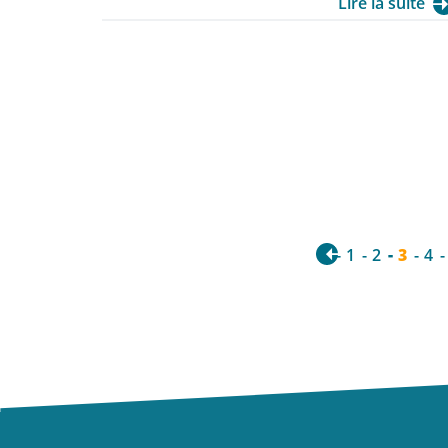
par le CCAS de la Ville de Bourges.
Lire la suite
1
2
3
4