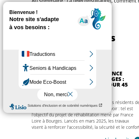
Au sommaire : La téléconsultation, comment me
Lire l'édition spéciale
Autres actualités
RÉHABILITATION DE LA RÉSIDENCE
SIMONE DE BEAUVOIR À BOURGES :
CONFORT ET ACCESSIBILITÉ POUR 45
LOGEMENTS
Améliorer durablement le cadre de vie des résidents d
la résidence autonomie Simone de Beauvoir : tel est
l'objectif du projet de réhabilitation mené par France
Loire à Bourges. Lancés en mars 2025, les travaux
visent à renforcer l'accessibilité, la sécurité et le confor
de vie des 45 logements de cette résidence exploitée