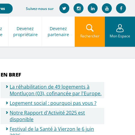
Suivez-nous sur
res
z
Devenez
Devenez
re
propriétaire
partenaire
Rechercher
Mon Espace
EN BREF
La réhabilitation de 49 logements à
Montluçon (03), cofinancée par l'Europe.
Logement social : pourquoi pas vous ?
Notre Rapport d'Activité 2025 est
disponible
Festival de la Santé à Vierzon le 6 juin