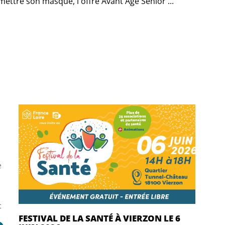
ttre son masque, l'offre Avant'Age Senior ...
e
t
FESTIVAL DE LA SANTÉ À VIERZON LE 6