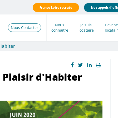
France Loire recrute
Nos appels d'off
Nous
Je suis
Devene
Nous Contacter
connaître
locataire
locatai
'Habiter
 Plaisir d'Habiter