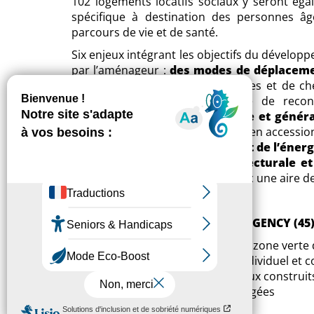
102 logements locatifs sociaux y seront éga
spécifique à destination des personnes âg
parcours de vie et de santé.
Six enjeux intégrant les objectifs du dévelop
par l’aménageur :
des modes de déplacem
vitesse réduite, de pistes cyclables et de 
naturelle
, dans une démarche de reconst
biodiversité ;
une mixité sociale et généra
individuel et collectif, en locatif et en accessi
préservation des ressources et de l’énerg
et de noues ;
la qualité architecturale et
service du vivre ensemble
, avec une aire de
LE PARC DES CAPUCINES À BEAUGENCY (45)
271 logements au sein d’une zone verte 
169 lots à bâtir en habitat individuel et co
102 logements locatifs sociaux construit
destination des personnes âgées