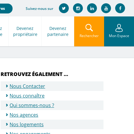
Suivez-nous sur
res
z
Devenez
Devenez
re
propriétaire
partenaire
Rechercher
Mon Espace
RETROUVEZ ÉGALEMENT ...
Nous Contacter
Nous connaître
Qui sommes-nous ?
Nos agences
Nos logements