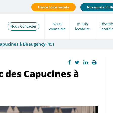
France Loire recrute
Nos appels d'off
Nous
Je suis
Devene
Nous Contacter
connaître
locataire
locatai
Capucines à Beaugency (45)
c des Capucines à