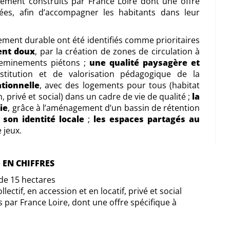
lement construits par France Loire dont une offre
ées, afin d’accompagner les habitants dans leur
pement durable ont été identifiés comme prioritaires
ent doux
, par la création de zones de circulation à
cheminements piétons ;
une qualité paysagère et
itution et de valorisation pédagogique de la
tionnelle
, avec des logements pour tous (habitat
on, privé et social) dans un cadre de vie de qualité ;
la
ie
, grâce à l’aménagement d’un bassin de rétention
 son identité locale
;
les espaces partagés au
 jeux.
 EN CHIFFRES
de 15 hectares
llectif, en accession et en locatif, privé et social
s par France Loire, dont une offre spécifique à