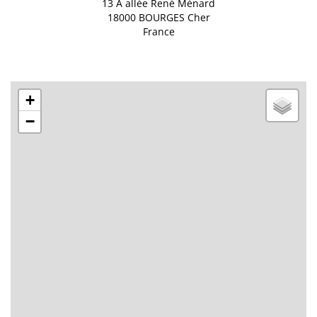
13 A allée René Ménard
18000
BOURGES
Cher
France
+
−