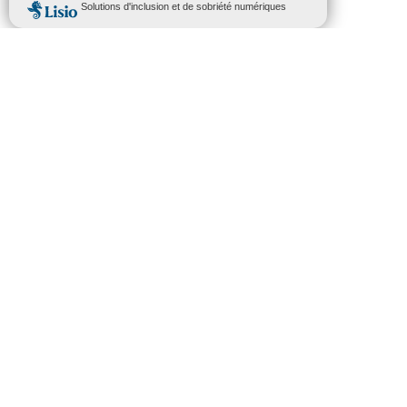
Leaflet
| ©
OpenStreetMap