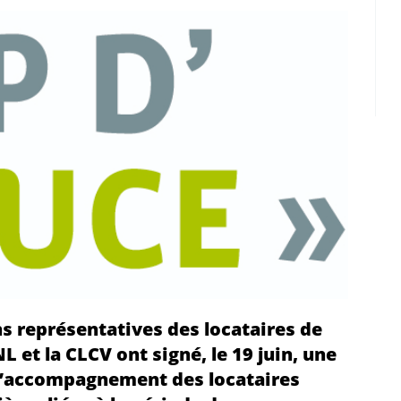
ns représentatives des locataires de
L et la CLCV ont signé, le 19 juin, une
l’accompagnement des locataires