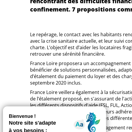
rencontrant des difficultés financi
confinement. 7 propositions com
Le repérage, le contact avec les habitants re
avec la crise sanitaire actuelle, et leur suivi
charte. L’objectif est d’aider les locataires fr
retrouver une sérénité financière.
France Loire proposera un accompagnement et
bénéficier de solutions personnalisées, ada
d’étalement du paiement du loyer et des char
septembre 2020 inclus.
France Loire veillera également à la sécurisatio
de l’étalement proposé, en s'assurant de l'acti
les différents dispositifs d'aide (FSL, FUL, Ac
locataires s’engagent à informer leurs adhére
leurs démarches pour mobiliser les différente
La signature de cette charte d’engagement ren