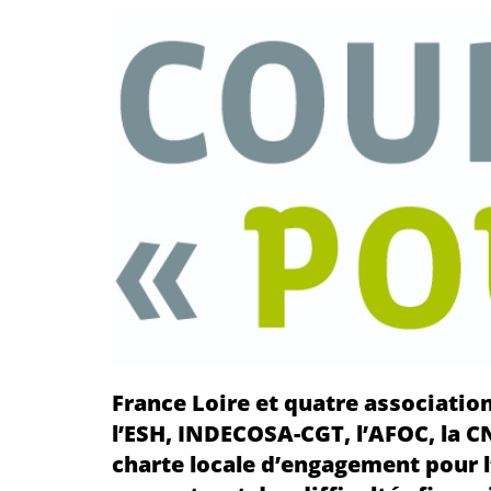
France Loire et quatre associatio
l’ESH, INDECOSA-CGT, l’AFOC, la CN
charte locale d’engagement pour 