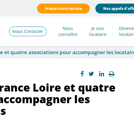
France Loire recrute
Nos appels d'off
Nous
Je suis
Devene
Nous Contacter
connaître
locataire
locatai
e et quatre associations pour accompagner les locataire
rance Loire et quatre
 accompagner les
és