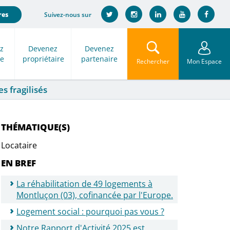
Suivez-nous sur
res
z
Devenez
Devenez
re
propriétaire
partenaire
Rechercher
Mon Espace
s fragilisés
THÉMATIQUE(S)
Locataire
EN BREF
La réhabilitation de 49 logements à
Montluçon (03), cofinancée par l'Europe.
Logement social : pourquoi pas vous ?
Notre Rapport d'Activité 2025 est