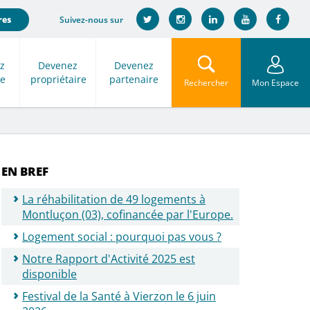
Suivez-nous sur
res
z
Devenez
Devenez
re
propriétaire
partenaire
Rechercher
Mon Espace
EN BREF
La réhabilitation de 49 logements à
Montluçon (03), cofinancée par l'Europe.
Logement social : pourquoi pas vous ?
Notre Rapport d'Activité 2025 est
disponible
Festival de la Santé à Vierzon le 6 juin