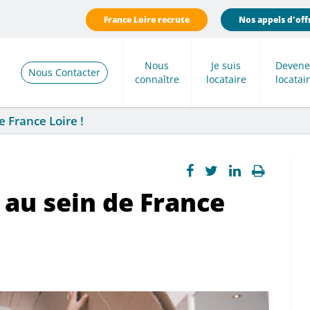
France Loire recrute
Nos appels d'off
Nous
Je suis
Devene
Nous Contacter
connaître
locataire
locatai
 France Loire !
au sein de France