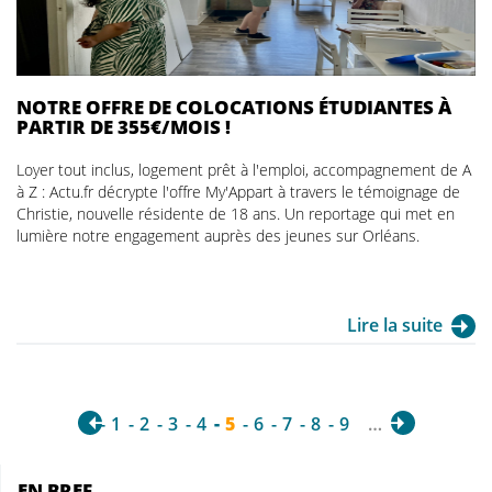
NOTRE OFFRE DE COLOCATIONS ÉTUDIANTES À
PARTIR DE 355€/MOIS !
Loyer tout inclus, logement prêt à l'emploi, accompagnement de A
à Z : Actu.fr décrypte l'offre My'Appart à travers le témoignage de
Christie, nouvelle résidente de 18 ans. Un reportage qui met en
lumière notre engagement auprès des jeunes sur Orléans.
Lire la suite
1
2
3
4
5
6
7
8
9
…
EN BREF