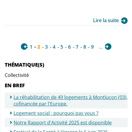
Lire la suite
1
2
3
4
5
6
7
8
9
…
THÉMATIQUE(S)
Collectivité
EN BREF
La réhabilitation de 49 logements à Montluçon (03),
cofinancée par l'Europe.
Logement social : pourquoi pas vous ?
Notre Rapport d'Activité 2025 est disponible
Festival de la Santé à Vierzon le 6 juin 2026